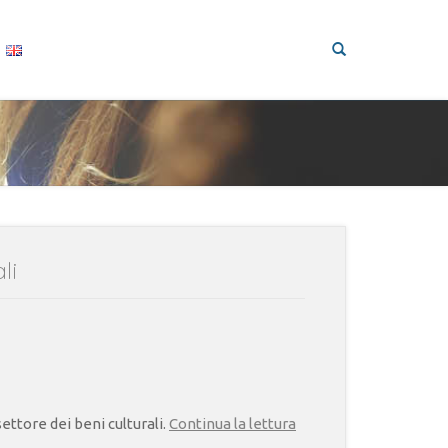
li
Le
ettore dei beni culturali.
Continua la lettura
università