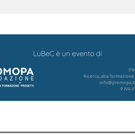
LuBeC è un evento di
PR
Ricerca, alta formazione
info@promopa.it -
P.IVA 