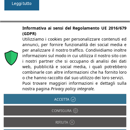
Leggi tutto
Informativa ai sensi del Regolamento UE 2016/679
(GDPR)
Utilizziamo i cookies per personalizzare contenuti ed
annunci, per fornire funzionalità dei social media e
per analizzare il nostro traffico. Condividiamo inoltre
informazioni sul modo in cui utilizza il nostro sito con
LuBeC è un evento di
i nostri partner che si occupano di analisi dei dati
web, pubblicità e social media, i quali potrebbero
combinarle con altre informazioni che ha fornito loro
o che hanno raccolto dal suo utilizzo dei loro servizi.
Puoi trovare maggiori informazioni e dettagli sulla
nostra pagina
Privacy policy integrale.
ACCETTA
PROMO P.A. Fondazione
Ricerca, alta formazione e progetti per la pubblica
CONFIGURA
amministrazione
info@promopa.it - tel. 0583 582783 - fax 0583 317352
RIFIUTA
P.IVA 01922510464 -
Webmaster