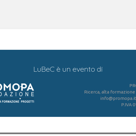
LuBeC è un evento di
PR
Ricerca, alta formazione
info@promopa.it -
P.IVA 