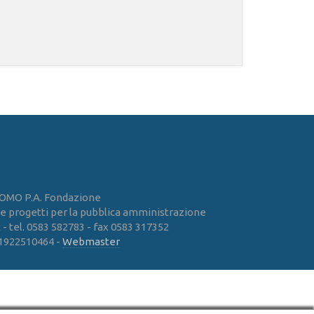
OMO P.A. Fondazione
 e progetti per la pubblica amministrazione
 tel. 0583 582783 - fax 0583 317352
01922510464 -
Webmaster