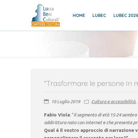
HOME
LUBEC
LUBEC 202
“Trasformare le persone in m
18 Luglio 2019
Cultura e accessibilità
,
Fabio Viola
: “
Il segmento di età 15-24 sembra e
addirittura nato con internet e che presenta pr
Qual è il vostro approccio di narrazione 
personalizzare il racconto per loro?”