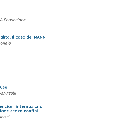
PA Fondazione
alità. Il caso del MANN
ionale
musei
anvitelli’
venzioni internazionali
zione senza confini
co II’