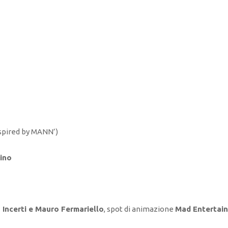
spired by MANN’)
tino
Incerti e Mauro Fermariello
, spot di animazione
Mad Entertai