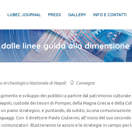
6
LUBEC JOURNAL
PRESS
GALLERY
INFO E CONTATTI
 dalle linee guida alla dimension
Archeologico Nazionale di Napoli
Convegno
lgimento e sviluppo dei pubblici a partire dal patrimonio culturale
Napoli, custode dei tesori di Pompei, della Magna Grecia e della Co
un piano strategico, e puntando, da subito, su una comunicazione or
guaggi. Con il direttore Paolo Giulierini, all’inizio del suo secondo 
e comunicatori illustreranno le azioni e le strategie in campo per la